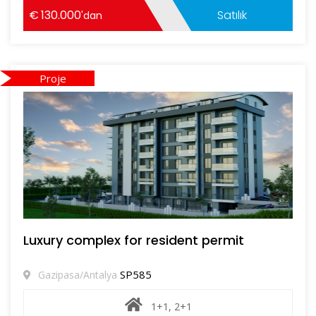
130.000
Satılık
'dan
Proje
Luxury complex for resident permit
SP585
Gazipasa/Antalya
1+1, 2+1