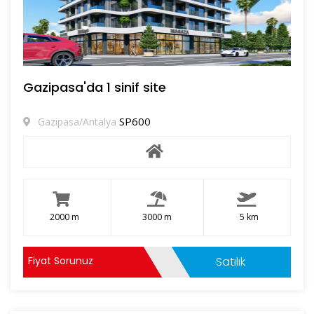
Gazipasa'da 1 sinif site
SP600
Gazipasa/Antalya
2000 m
3000 m
5 km
Fiyat Sorunuz
Satılık