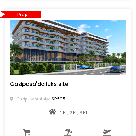
Proje
Gazipasa'da luks site
SP595
Gazipasa/Antalya
1+1, 2+1, 3+1