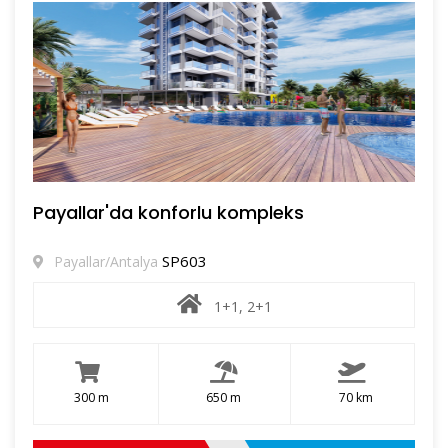
Payallar'da konforlu kompleks
SP603
Payallar/Antalya
1+1, 2+1
300 m
650 m
70 km