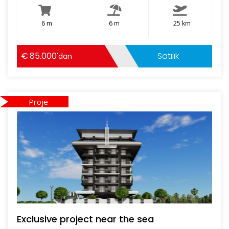
6 m
6 m
25 km
85.000
Satılık
'dan
Proje
Exclusive project near the sea