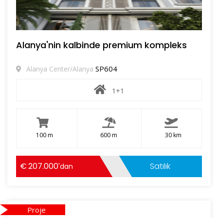
Alanya'nin kalbinde premium kompleks
SP604
Alanya Center/Alanya
1+1
100 m
600 m
30 km
207.000
Satılık
'dan
Proje