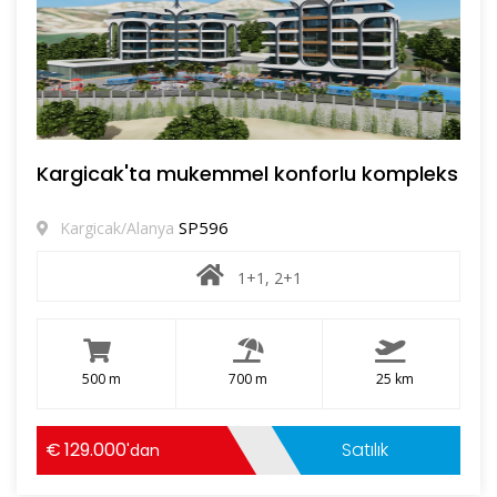
Kargicak'ta mukemmel konforlu kompleks
SP596
Kargicak/Alanya
1+1, 2+1
500 m
700 m
25 km
129.000
Satılık
'dan