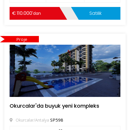
110.000
Satılık
'dan
Proje
Okurcalar'da buyuk yeni kompleks
SP598
Okurcalar/Antalya