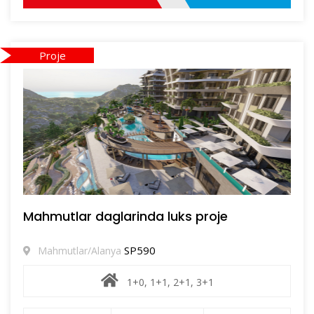
Proje
Mahmutlar daglarinda luks proje
SP590
Mahmutlar/Alanya
1+0, 1+1, 2+1, 3+1