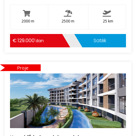
2000 m
2500 m
25 km
129.000
Satılık
'dan
Proje