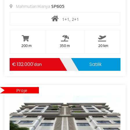
SP605
Mahmutlar/Alanya
1+1, 2+1
200 m
350 m
20 km
132.000
Satılık
'dan
Proje