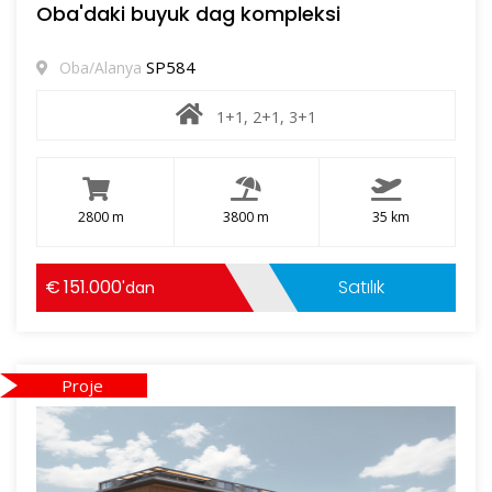
Oba'daki buyuk dag kompleksi
SP584
Oba/Alanya
1+1, 2+1, 3+1
2800 m
3800 m
35 km
151.000
Satılık
'dan
Proje