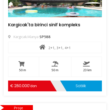
Kargicak'ta birinci sinif kompleks
SP588
Kargicak/Alanya
2+1, 3+1, 4+1
50 m
50 m
23 km
280.000
Satılık
'dan
Proje