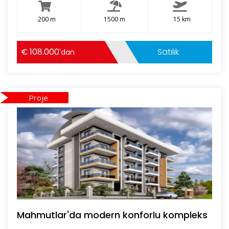
200 m
1500 m
15 km
108.000
Satılık
'dan
Proje
Mahmutlar'da modern konforlu kompleks