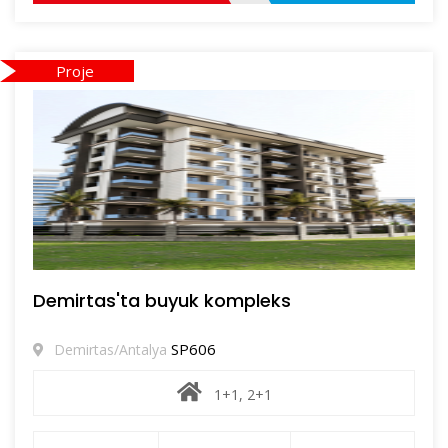
Proje
Demirtas'ta buyuk kompleks
SP606
Demirtas/Antalya
1+1, 2+1