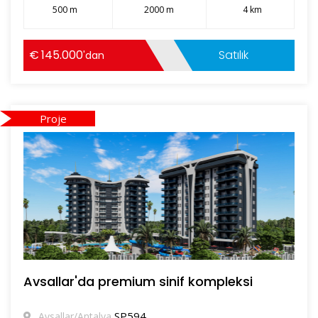
500 m
2000 m
4 km
145.000
Satılık
'dan
Proje
Avsallar'da premium sinif kompleksi
SP594
Avsallar/Antalya