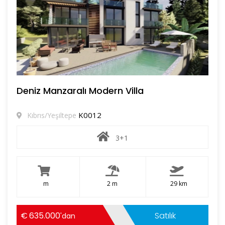
Deniz Manzaralı Modern Villa
K0012
Kıbrıs/Yeşiltepe
3+1
m
2 m
29 km
635.000
Satılık
'dan