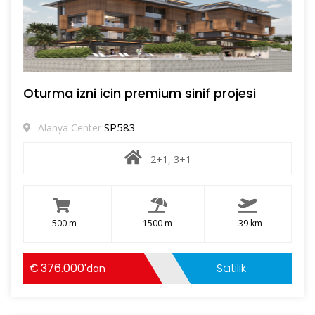
Oturma izni icin premium sinif projesi
SP583
Alanya Center
2+1, 3+1
500 m
1500 m
39 km
376.000
Satılık
'dan