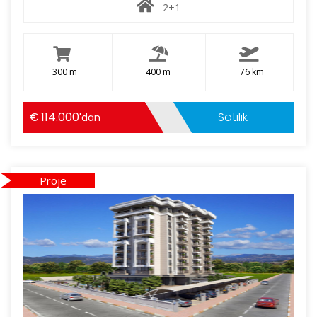
2+1
300 m
400 m
76 km
114.000
Satılık
'dan
Proje