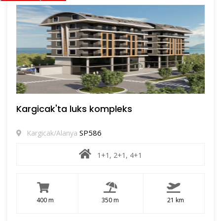
Kargicak'ta luks kompleks
SP586
Kargicak/Alanya
1+1, 2+1, 4+1
400 m
350 m
21 km