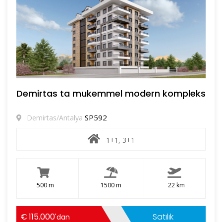
Demirtas ta mukemmel modern kompleks
SP592
Demirtas/Antalya
1+1, 3+1
500 m
1500 m
22 km
115.000
Satılık
'dan