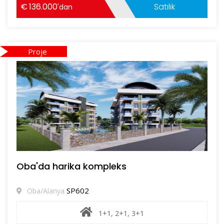
136.000
Satılık
'dan
Proje
Oba'da harika kompleks
SP602
Oba/Alanya
1+1, 2+1, 3+1