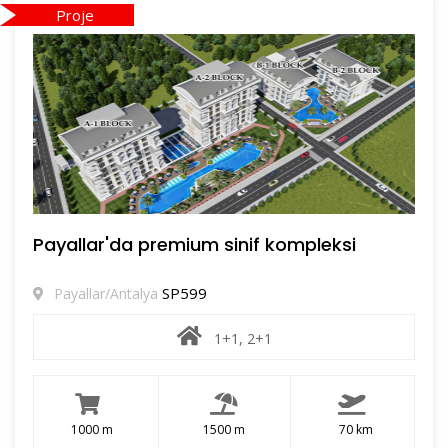
Proje
Payallar'da premium sinif kompleksi
SP599
Payallar/Antalya
1+1, 2+1
1000 m
1500 m
70 km