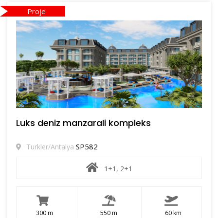
Proje
Luks deniz manzarali kompleks
SP582
Turkler/Antalya
1+1, 2+1
300 m
550 m
60 km