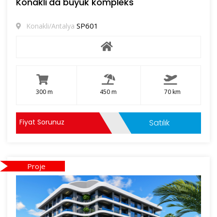
Konakli'da buyuk kompleks
SP601
Konakli/Antalya
300 m
450 m
70 km
Fiyat Sorunuz
Satılık
Proje