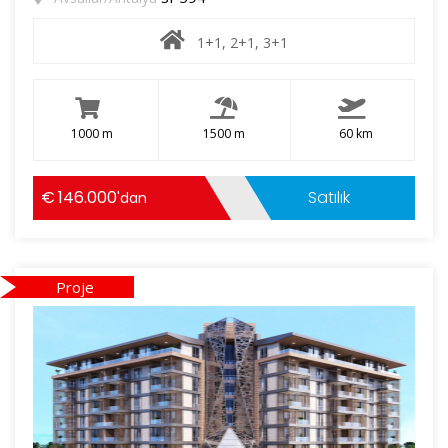
1+1, 2+1, 3+1
1000 m
1500 m
60 km
146.000
Satılık
'dan
Proje