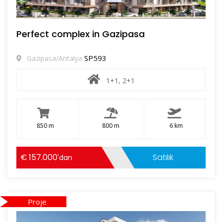
Perfect complex in Gazipasa
SP593
Gazipasa/Antalya
1+1, 2+1
850 m
800 m
6 km
157.000
Satılık
'dan
Proje