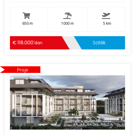
650 m
1000 m
5 km
118.000
Satılık
'dan
Proje