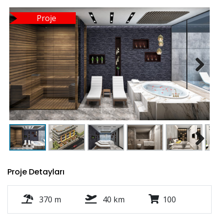
Proje
Next
Next
Proje Detayları
370 m
40 km
100