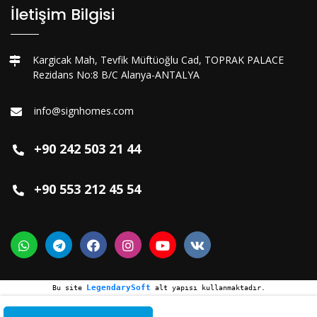
İletişim Bilgisi
Kargicak Mah, Tevfik Müftüoğlu Cad, TOPRAK PALACE
Rezidans No:8 B/C Alanya-ANTALYA
info@signhomes.com
+90 242 503 21 44
+90 553 212 45 54
LegendarySoft
Bu site
alt yapısı kullanmaktadır.