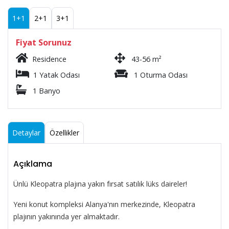
1+1
2+1
3+1
Fiyat Sorunuz
Residence
43-56 m²
1 Yatak Odası
1 Oturma Odası
1 Banyo
Detaylar
Özellikler
Açıklama
Ünlü Kleopatra plajına yakın fırsat satılık lüks daireler!
Yeni konut kompleksi Alanya'nın merkezinde, Kleopatra
plajının yakınında yer almaktadır.