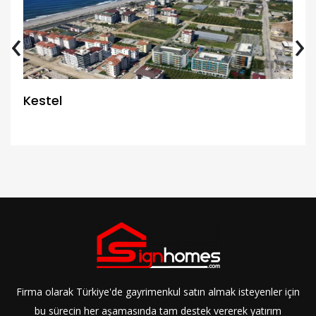
‹
›
Kestel
Firma olarak Türkiye'de gayrimenkul satın almak isteyenler için
bu sürecin her aşamasında tam destek vererek yatırım