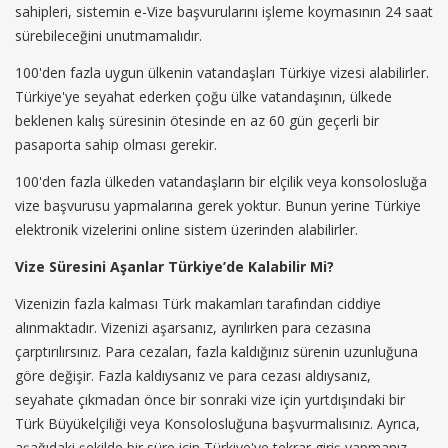
sahipleri, sistemin e-Vize başvurularını işleme koymasının 24 saat
sürebileceğini unutmamalıdır.
100'den fazla uygun ülkenin vatandaşları Türkiye vizesi alabilirler.
Türkiye'ye seyahat ederken çoğu ülke vatandaşının, ülkede
beklenen kalış süresinin ötesinde en az 60 gün geçerli bir
pasaporta sahip olması gerekir.
100'den fazla ülkeden vatandaşların bir elçilik veya konsolosluğa
vize başvurusu yapmalarına gerek yoktur. Bunun yerine Türkiye
elektronik vizelerini online sistem üzerinden alabilirler.
Vize Süresini Aşanlar Türkiye’de Kalabilir Mi?
Vizenizin fazla kalması Türk makamları tarafından ciddiye
alınmaktadır. Vizenizi aşarsanız, ayrılırken para cezasına
çarptırılırsınız. Para cezaları, fazla kaldığınız sürenin uzunluğuna
göre değişir. Fazla kaldıysanız ve para cezası aldıysanız,
seyahate çıkmadan önce bir sonraki vize için yurtdışındaki bir
Türk Büyükelçiliği veya Konsolosluğuna başvurmalısınız. Ayrıca,
aşağıdaki şekilde bir süre için Türkiye'ye tekrar giriş yapmanız