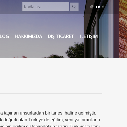
TR
İNGILIZCE
TÜRKÇE
RUSÇA
LOG
HAKKIMIZDA
DIŞ TICARET
İLETIŞIM
a taşınan unsurlardan bir tanesi haline gelmiştir.
 değerli olan Türkiye'de eğitim, yeni yatırımcıların
iye'nin eğitim sistemindeki başarısı Türkiye'ye yeni