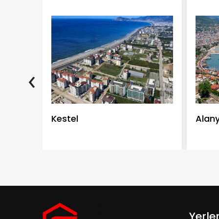
‹
Kestel
Alan
Yerle