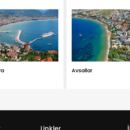
ya
Avsallar
r
Linkler