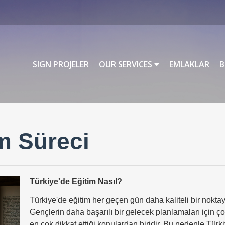
SIGN PROJELER
OUR SERVICES
EMLAKLAR
B
m Süreci
Türkiye'de Eğitim Nasıl?
Türkiye'de eğitim her geçen gün daha kaliteli bir noktay
Gençlerin daha başarılı bir gelecek planlamaları için çok
en çok dikkat ettiği konulardan biridir. Bu nedenle Türk