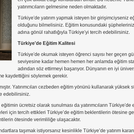
yatırımcıların gelmesine neden olmaktadır.
Türkiye'de yatırım yapmak isteyen bir girişimciyseniz e
olduğunu bilmelisiniz. Eğitim konusundaki şüpheleriniz
adına gönül rahatlığıyla Türkiye'yi tercih edebilirsiniz.
Türkiye'de Eğitim Kalitesi
Türkiye'de okumak isteyen öğrenci sayısı her geçen gün
seviyesine kadar hemen hemen her anlamda eğitim stand
adından söz ettirmeyi başarıyor. Dünyanın en iyi üniversi
şme kaydettiğini söylemek gerekir.
ştır. Yatırımcıları cezbeden eğitim yönünü kullanarak yüksek st
 edebilirsiniz.
, eğitimin ücretsiz olarak sunulması da yatırımcıların Türkiye'de
eyleri için tercih ettikleri Türkiye’de eğitim beklentilerin ötesin
lerin ötesinde verimliliğe ulaşacaktır.
artlara taşımak istiyorsanız kesinlikle Türkiye’de yatırım kararı 